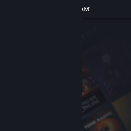
Увійти
Крамниця
Спільнота
Інформація
Підтримка
Змінити мову
Завантажити мобільний застосунок Steam
Переглянути повну версію