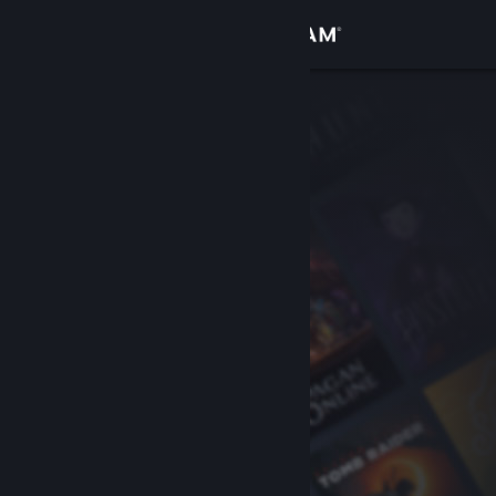
Увійти
Крамниця
Спільнота
Інформація
Підтримка
Змінити мову
Завантажити мобільний застосунок Steam
Переглянути повну версію