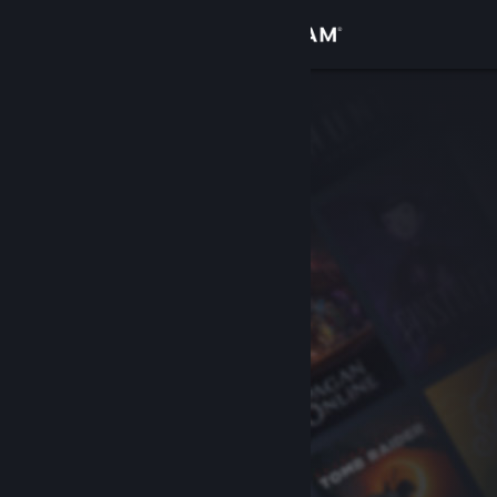
Увійти
Крамниця
Спільнота
Інформація
Підтримка
Змінити мову
Завантажити мобільний застосунок Steam
Переглянути повну версію