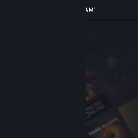
Увійти
Крамниця
Спільнота
Інформація
Підтримка
Змінити мову
Завантажити мобільний застосунок Steam
Переглянути повну версію