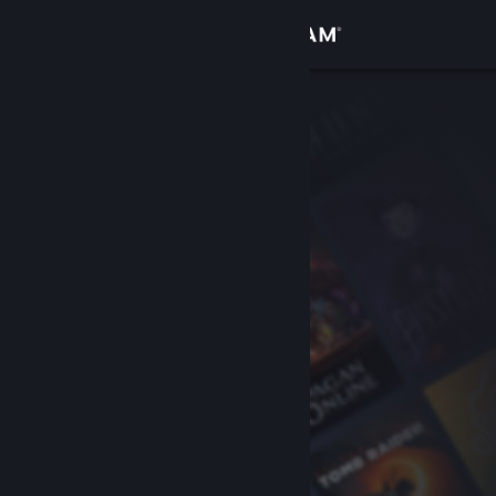
Увійти
Крамниця
Спільнота
Інформація
Підтримка
Змінити мову
Завантажити мобільний застосунок Steam
Переглянути повну версію