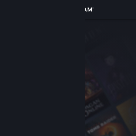
Увійти
Крамниця
Спільнота
Інформація
Підтримка
Змінити мову
Завантажити мобільний застосунок Steam
Переглянути повну версію