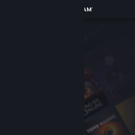
Увійти
Крамниця
Спільнота
Інформація
Підтримка
Змінити мову
Завантажити мобільний застосунок Steam
Переглянути повну версію