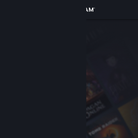
Увійти
Крамниця
Спільнота
Інформація
Підтримка
Змінити мову
Завантажити мобільний застосунок Steam
Переглянути повну версію