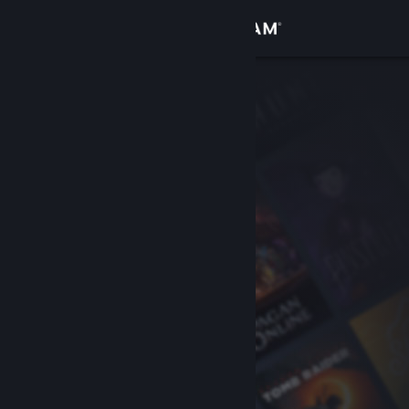
Увійти
Крамниця
Спільнота
Інформація
Підтримка
Змінити мову
Завантажити мобільний застосунок Steam
Переглянути повну версію