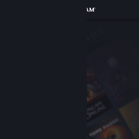
Увійти
Крамниця
Спільнота
Інформація
Підтримка
Змінити мову
Завантажити мобільний застосунок Steam
Переглянути повну версію