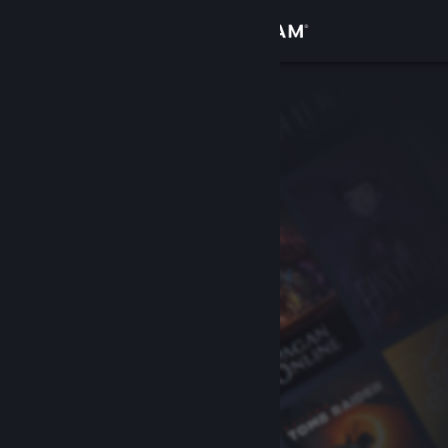
Увійти
Крамниця
Спільнота
Інформація
Підтримка
Змінити мову
Завантажити мобільний застосунок Steam
Переглянути повну версію