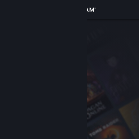
Увійти
Крамниця
Спільнота
Інформація
Підтримка
Змінити мову
Завантажити мобільний застосунок Steam
Переглянути повну версію