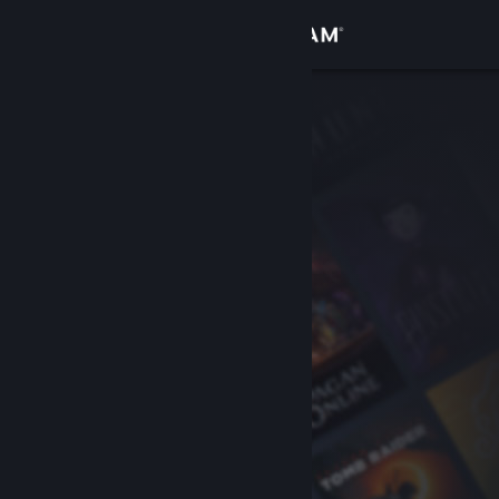
Увійти
Крамниця
Спільнота
Інформація
Підтримка
Змінити мову
Завантажити мобільний застосунок Steam
Переглянути повну версію