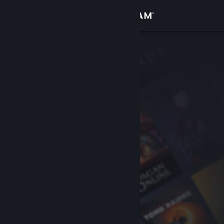
Увійти
Крамниця
Спільнота
Інформація
Підтримка
Змінити мову
Завантажити мобільний застосунок Steam
Переглянути повну версію