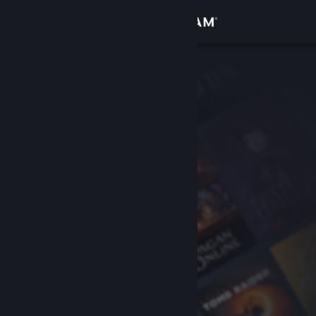
Увійти
Крамниця
Спільнота
Інформація
Підтримка
Змінити мову
Завантажити мобільний застосунок Steam
Переглянути повну версію