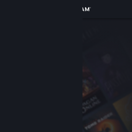
Увійти
Крамниця
Спільнота
Інформація
Підтримка
Змінити мову
Завантажити мобільний застосунок Steam
Переглянути повну версію