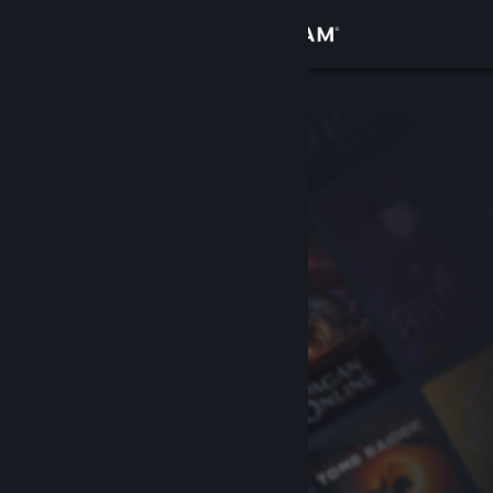
Увійти
Крамниця
Спільнота
Інформація
Підтримка
Змінити мову
Завантажити мобільний застосунок Steam
Переглянути повну версію