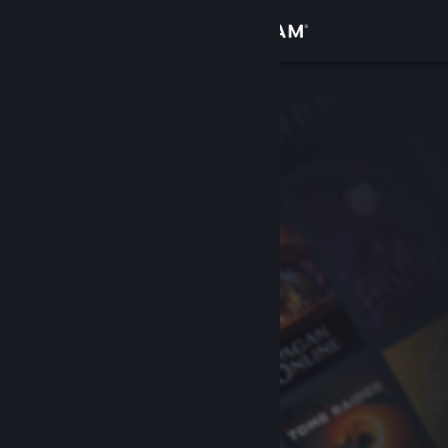
Увійти
Крамниця
Спільнота
Інформація
Підтримка
Змінити мову
Завантажити мобільний застосунок Steam
Переглянути повну версію