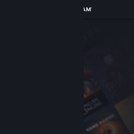
Увійти
Крамниця
Спільнота
Інформація
Підтримка
Змінити мову
Завантажити мобільний застосунок Steam
Переглянути повну версію