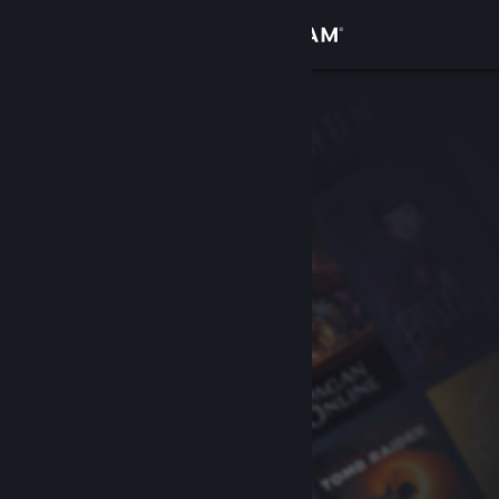
Увійти
Крамниця
Спільнота
Інформація
Підтримка
Змінити мову
Завантажити мобільний застосунок Steam
Переглянути повну версію