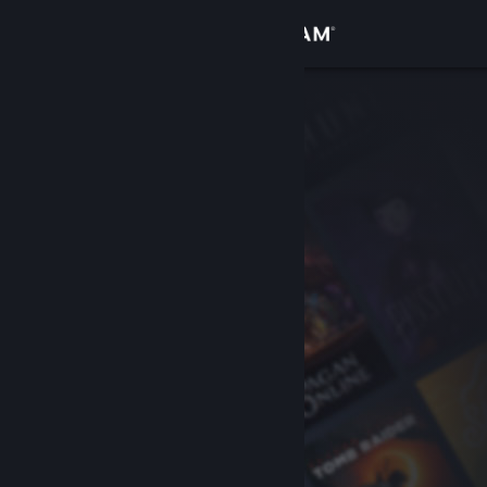
Увійти
Крамниця
Спільнота
Інформація
Підтримка
Змінити мову
Завантажити мобільний застосунок Steam
Переглянути повну версію