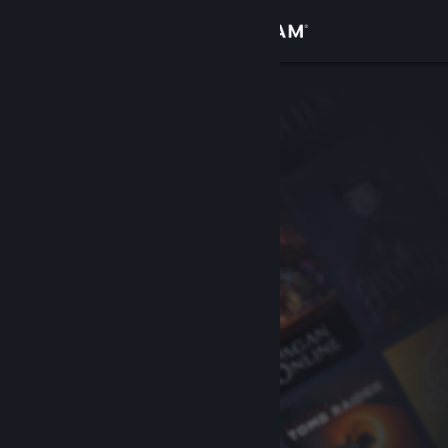
Увійти
Крамниця
Спільнота
Інформація
Підтримка
Змінити мову
Завантажити мобільний застосунок Steam
Переглянути повну версію