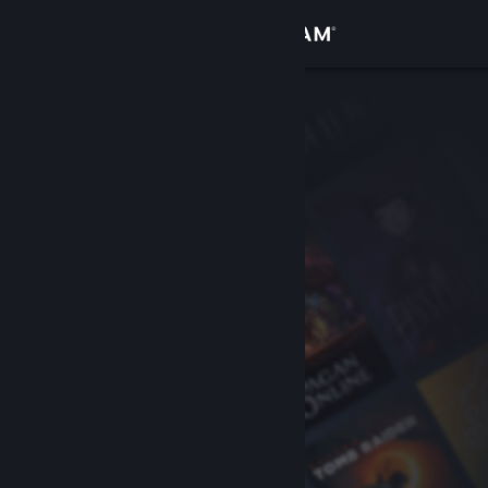
Увійти
Крамниця
Спільнота
Інформація
Підтримка
Змінити мову
Завантажити мобільний застосунок Steam
Переглянути повну версію