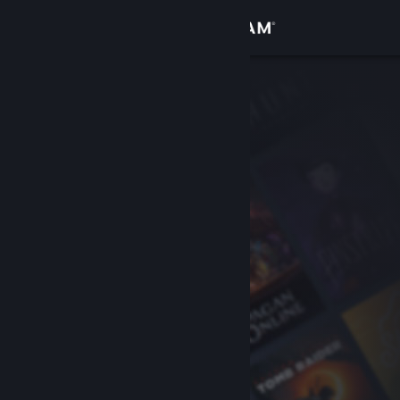
Увійти
Крамниця
Спільнота
Інформація
Підтримка
Змінити мову
Завантажити мобільний застосунок Steam
Переглянути повну версію