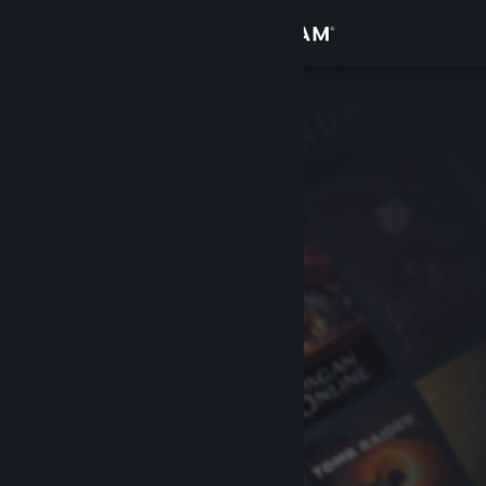
Увійти
Крамниця
Спільнота
Інформація
Підтримка
Змінити мову
Завантажити мобільний застосунок Steam
Переглянути повну версію