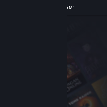
Увійти
Крамниця
Спільнота
Інформація
Підтримка
Змінити мову
Завантажити мобільний застосунок Steam
Переглянути повну версію