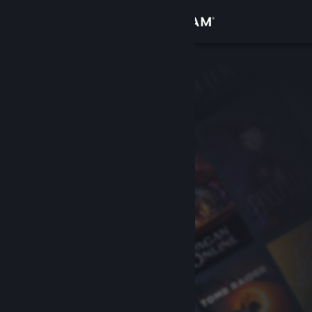
Увійти
Крамниця
Спільнота
Інформація
Підтримка
Змінити мову
Завантажити мобільний застосунок Steam
Переглянути повну версію