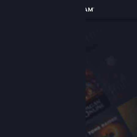
Увійти
Крамниця
Спільнота
Інформація
Підтримка
Змінити мову
Завантажити мобільний застосунок Steam
Переглянути повну версію