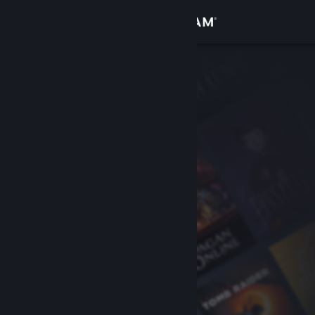
Увійти
Крамниця
Спільнота
Інформація
Підтримка
Змінити мову
Завантажити мобільний застосунок Steam
Переглянути повну версію