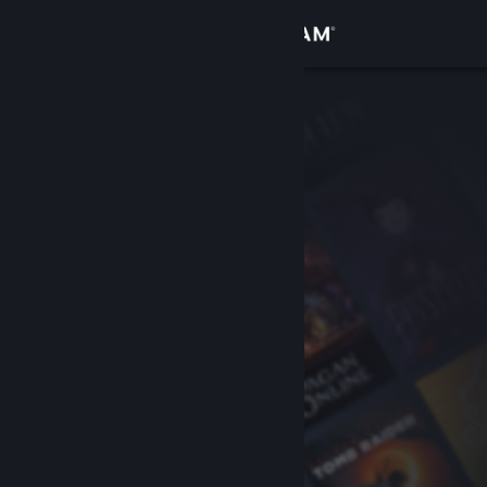
Увійти
Крамниця
Спільнота
Інформація
Підтримка
Змінити мову
Завантажити мобільний застосунок Steam
Переглянути повну версію