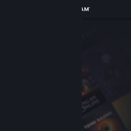
Увійти
Крамниця
Спільнота
Інформація
Підтримка
Змінити мову
Завантажити мобільний застосунок Steam
Переглянути повну версію