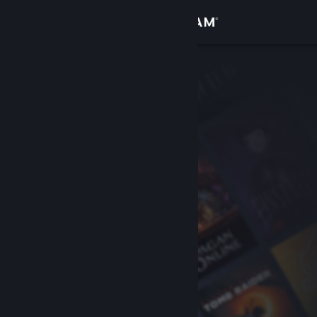
Увійти
Крамниця
Спільнота
Інформація
Підтримка
Змінити мову
Завантажити мобільний застосунок Steam
Переглянути повну версію