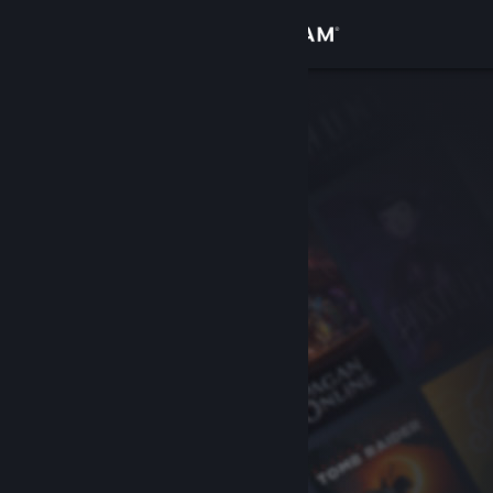
Увійти
Крамниця
Спільнота
Інформація
Підтримка
Змінити мову
Завантажити мобільний застосунок Steam
Переглянути повну версію