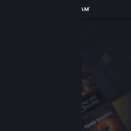
Увійти
Крамниця
Спільнота
Інформація
Підтримка
Змінити мову
Завантажити мобільний застосунок Steam
Переглянути повну версію