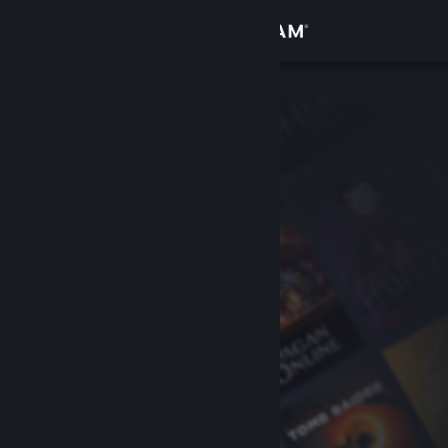
Увійти
Крамниця
Спільнота
Інформація
Підтримка
Змінити мову
Завантажити мобільний застосунок Steam
Переглянути повну версію