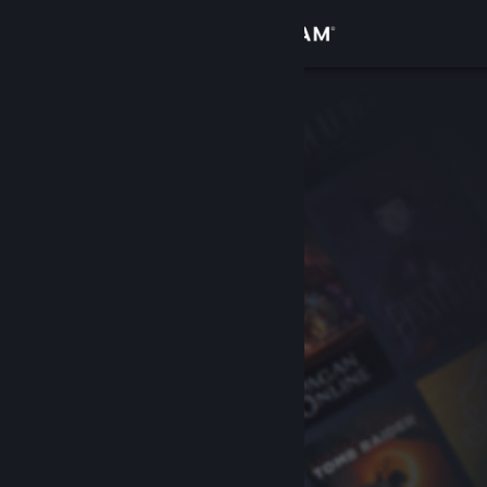
Увійти
Крамниця
Спільнота
Інформація
Підтримка
Змінити мову
Завантажити мобільний застосунок Steam
Переглянути повну версію