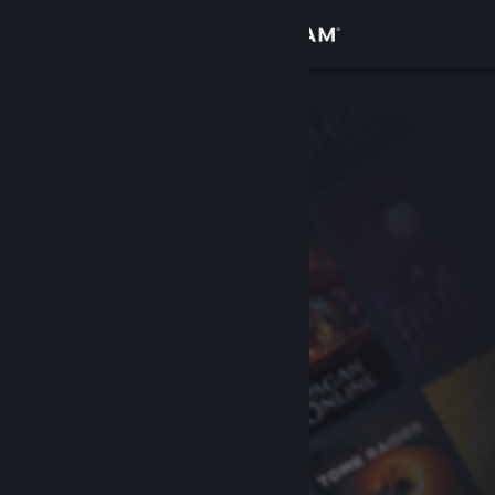
Увійти
Крамниця
Спільнота
Інформація
Підтримка
Змінити мову
Завантажити мобільний застосунок Steam
Переглянути повну версію