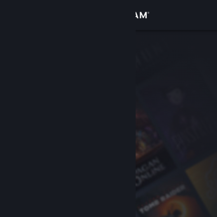
Увійти
Крамниця
Спільнота
Інформація
Підтримка
Змінити мову
Завантажити мобільний застосунок Steam
Переглянути повну версію