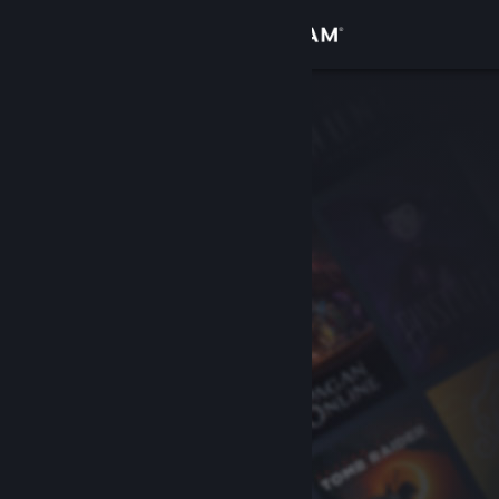
Увійти
Крамниця
Спільнота
Інформація
Підтримка
Змінити мову
Завантажити мобільний застосунок Steam
Переглянути повну версію