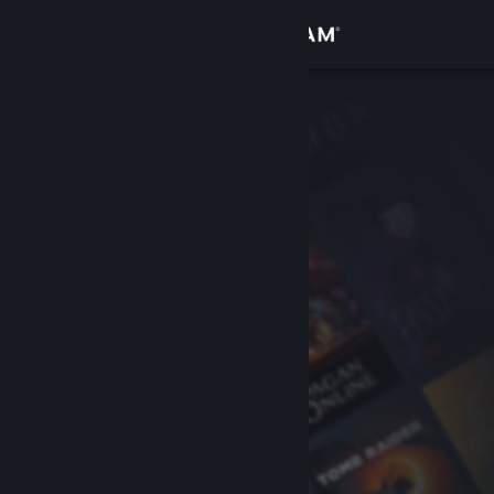
Увійти
Крамниця
Спільнота
Інформація
Підтримка
Змінити мову
Завантажити мобільний застосунок Steam
Переглянути повну версію