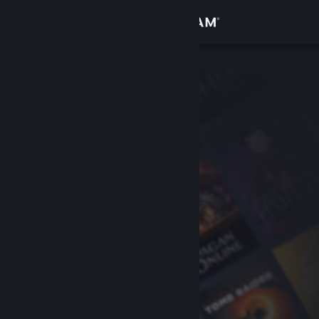
Увійти
Крамниця
Спільнота
Інформація
Підтримка
Змінити мову
Завантажити мобільний застосунок Steam
Переглянути повну версію