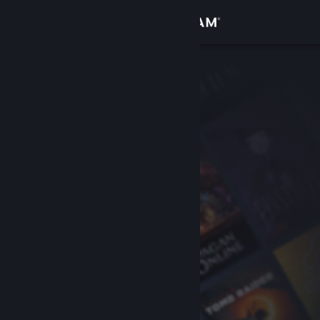
Увійти
Крамниця
Спільнота
Інформація
Підтримка
Змінити мову
Завантажити мобільний застосунок Steam
Переглянути повну версію