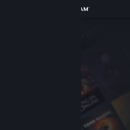
Увійти
Крамниця
Спільнота
Інформація
Підтримка
Змінити мову
Завантажити мобільний застосунок Steam
Переглянути повну версію