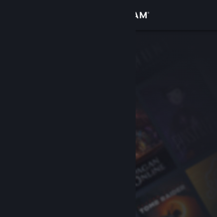
Увійти
Крамниця
Спільнота
Інформація
Підтримка
Змінити мову
Завантажити мобільний застосунок Steam
Переглянути повну версію