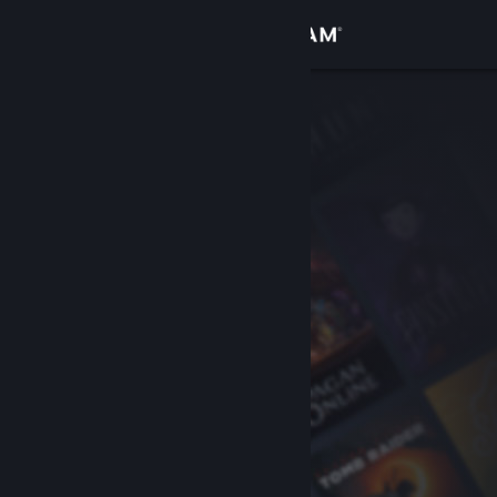
Увійти
Крамниця
Спільнота
Інформація
Підтримка
Змінити мову
Завантажити мобільний застосунок Steam
Переглянути повну версію