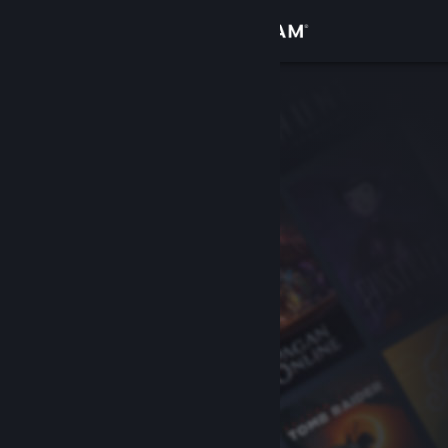
Увійти
Крамниця
Спільнота
Інформація
Підтримка
Змінити мову
Завантажити мобільний застосунок Steam
Переглянути повну версію