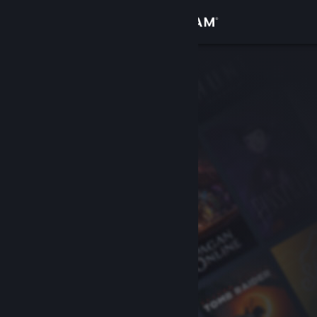
Увійти
Крамниця
Спільнота
Інформація
Підтримка
Змінити мову
Завантажити мобільний застосунок Steam
Переглянути повну версію