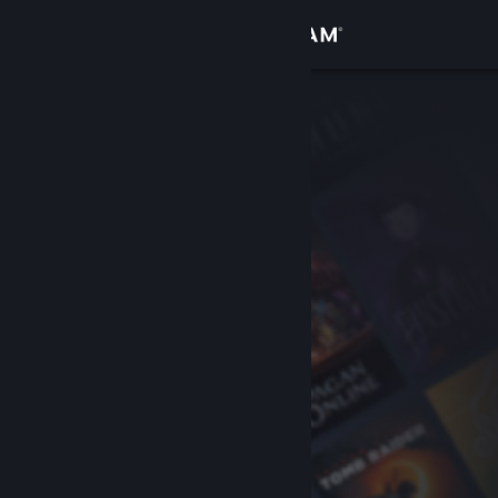
Увійти
Крамниця
Спільнота
Інформація
Підтримка
Змінити мову
Завантажити мобільний застосунок Steam
Переглянути повну версію