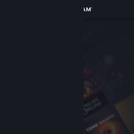
Увійти
Крамниця
Спільнота
Інформація
Підтримка
Змінити мову
Завантажити мобільний застосунок Steam
Переглянути повну версію