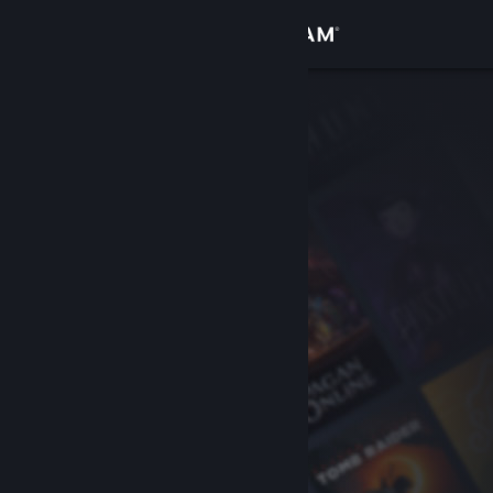
Увійти
Крамниця
Спільнота
Інформація
Підтримка
Змінити мову
Завантажити мобільний застосунок Steam
Переглянути повну версію